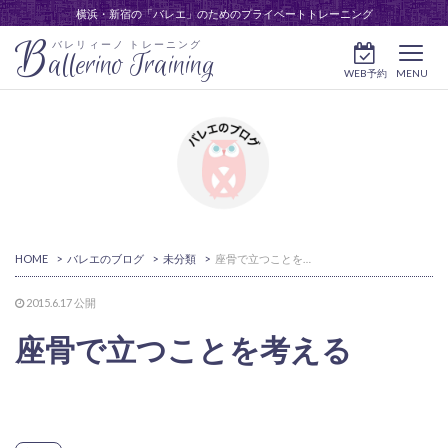
横浜・新宿の「バレエ」のためのプライベートトレーニング
B
バレリィーノ トレーニング
allerino Training
WEB予約
MENU
HOME
>
バレエのブログ
>
未分類
>
座骨で立つことを考える
2015.6.17
公開
座骨で立つことを考える