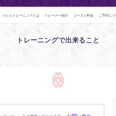
バレエトレーニングとは
トレーナー紹介
コースと料金
ご予約につ
トレーニングで出来ること
お問い合わ