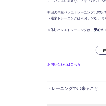
て、バレエに必要なことを1つ1つしっ
初回の体験バレエトレーニングは90分
（通常トレーニングは90分、50分、ま
安心の
※体験バレエトレーニングは、
体
お問い合わせはこちら
トレーニングで出来ること