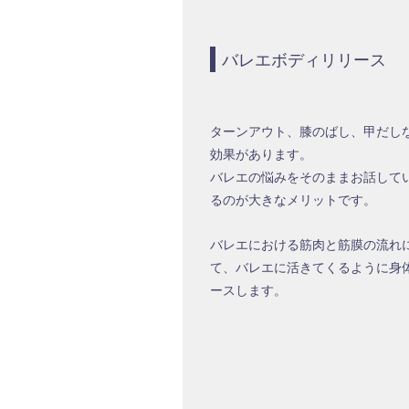
バレエボディリリース
ターンアウト、膝のばし、甲だし
効果があります。
バレエの悩みをそのままお話して
るのが大きなメリットです。
バレエにおける筋肉と筋膜の流れ
て、バレエに活きてくるように身
ースします。