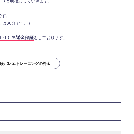
かりと明確にしていきます。
です。
たは30分です。）
１００％返金保証
をしております。
験バレエトレーニングの料金