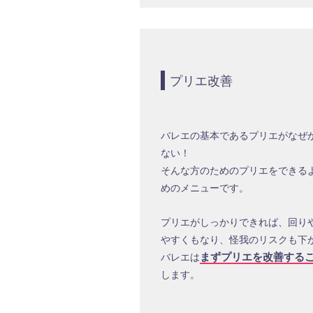
プリエ改善
バレエの基本であるプリエがなぜ
ない！
そんな方のためのプリエをできる
めのメニューです。
プリエがしっかりできれば、回り
やすくもなり、怪我のリスクも下
まずプリエを改善する
バレエは
します。