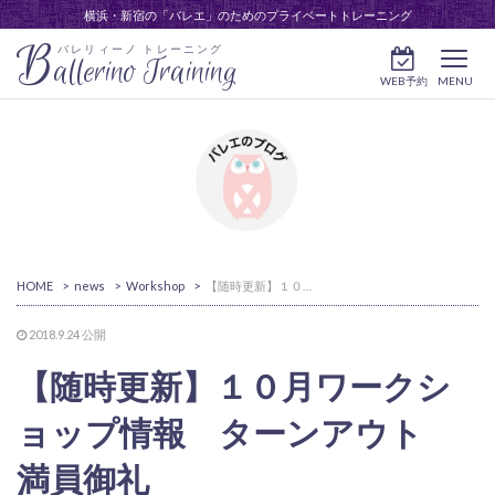
横浜・新宿の「バレエ」のためのプライベートトレーニング
B
バレリィーノ トレーニング
allerino Training
WEB予約
MENU
HOME
>
news
>
Workshop
>
【随時更新】１０月ワークショップ情報 ターンアウト 満員御礼
2018.9.24
公開
【随時更新】１０月ワークシ
ョップ情報 ターンアウト
満員御礼