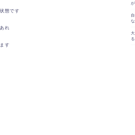
が
状態です
自
な
あれ
大
る
ます