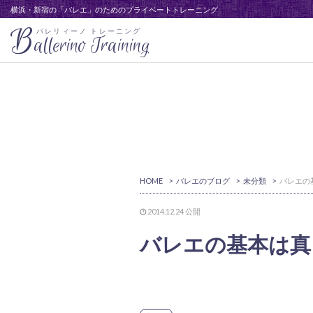
横浜・新宿の「バレエ」のためのプライベートトレーニング
B
バレリィーノ トレーニング
allerino Training
HOME
>
バレエのブログ
>
未分類
>
2014.12.24
公開
バレエの基本は真