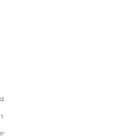
ば
う
が