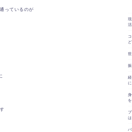
通っているのが
現
活
コ
ど
世
振
に
経
に
身
を
す
プ
は
バ