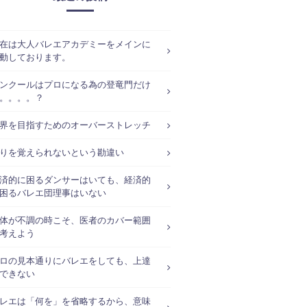
在は大人バレエアカデミーをメインに
動しております。
ンクールはプロになる為の登竜門だけ
。。。。？
界を目指すためのオーバーストレッチ
りを覚えられないという勘違い
済的に困るダンサーはいても、経済的
困るバレエ団理事はいない
体が不調の時こそ、医者のカバー範囲
考えよう
ロの見本通りにバレエをしても、上達
できない
レエは「何を」を省略するから、意味