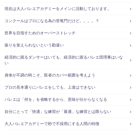
現在は大人バレエアカデミーをメインに活動しております。
コンクールはプロになる為の登竜門だけど。。。。？
世界を目指すためのオーバーストレッチ
振りを覚えられないという勘違い
経済的に困るダンサーはいても、経済的に困るバレエ団理事はいな
い
身体が不調の時こそ、医者のカバー範囲を考えよう
プロの見本通りにバレエをしても、上達はできない
バレエは「何を」を省略するから、意味が分からなくなる
自分にとって「快適」な練習が「最適」な練習とは限らない
大人バレエアカデミーで秒で不採用にする人間の特徴