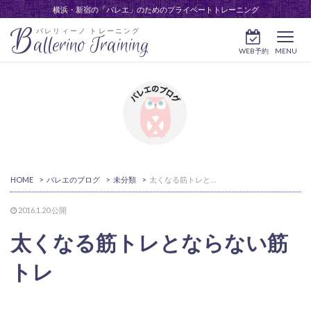
横浜・新宿の「バレエ」のためのプライベートトレーニング
B
バレリィーノ トレーニング
allerino Training
WEB予約
MENU
HOME
>
バレエのブログ
>
未分類
>
太くなる筋トレとならない筋トレ
2016.1.20
公開
太くなる筋トレとならない筋
トレ