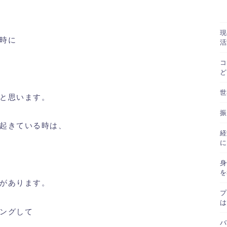
現
時に
活
コ
ど
世
と思います。
振
起きている時は、
経
に
身
を
があります。
プ
は
ングして
バ