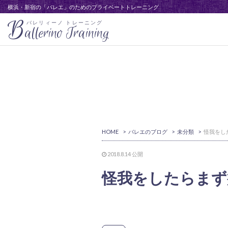
横浜・新宿の「バレエ」のためのプライベートトレーニング
B
バレリィーノ トレーニング
allerino Training
HOME
>
バレエのブログ
>
未分類
>
2018.8.14
公開
怪我をしたらまず