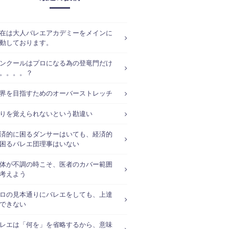
在は大人バレエアカデミーをメインに
動しております。
ンクールはプロになる為の登竜門だけ
。。。。？
界を目指すためのオーバーストレッチ
りを覚えられないという勘違い
済的に困るダンサーはいても、経済的
困るバレエ団理事はいない
体が不調の時こそ、医者のカバー範囲
考えよう
ロの見本通りにバレエをしても、上達
できない
レエは「何を」を省略するから、意味