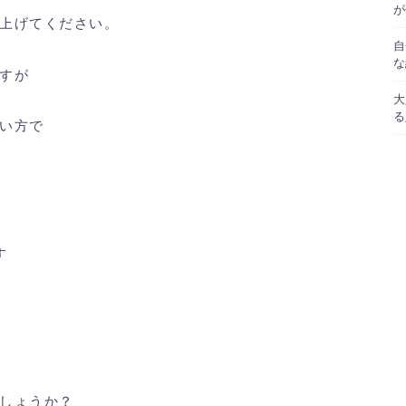
が
上げてください。
自
な
すが
大
る
い方で
す
しょうか？