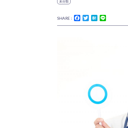
未分類
Facebook
Twitter
Hatena
Line
SHARE :