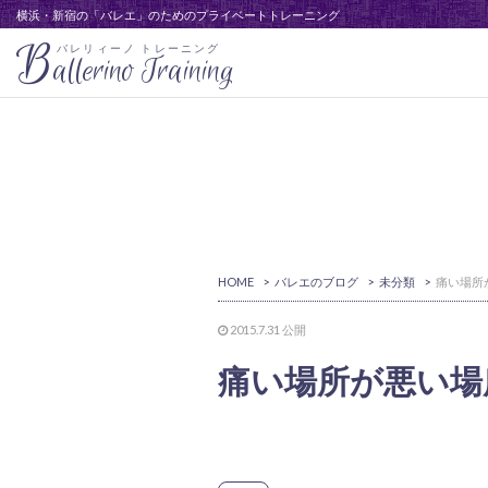
横浜・新宿の「バレエ」のためのプライベートトレーニング
B
バレリィーノ トレーニング
allerino Training
HOME
>
バレエのブログ
>
未分類
>
2015.7.31
公開
痛い場所が悪い場