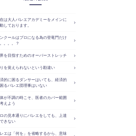
在は大人バレエアカデミーをメインに
動しております。
ンクールはプロになる為の登竜門だけ
。。。。？
界を目指すためのオーバーストレッチ
りを覚えられないという勘違い
済的に困るダンサーはいても、経済的
困るバレエ団理事はいない
体が不調の時こそ、医者のカバー範囲
考えよう
ロの見本通りにバレエをしても、上達
できない
レエは「何を」を省略するから、意味