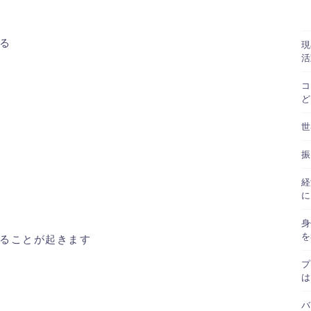
る
現
活
コ
ど
世
振
経
に
身
を
ることが起きます
プ
は
バ