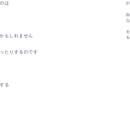
のは
が
自
な
大
かもしれません
る
ったりするのです
する