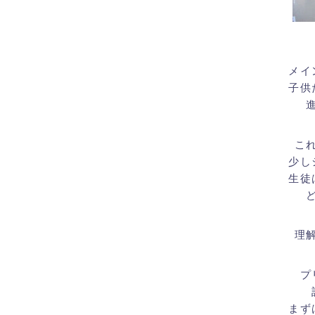
メイ
子供
こ
少し
生徒
理
プ
まず