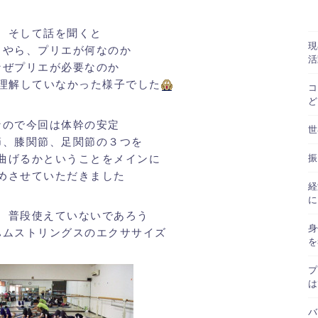
そして話を聞くと
現
うやら、プリエが何なのか
活
なぜプリエが必要なのか
理解していなかった様子でした
コ
ど
なので今回は体幹の安定
世
節、膝関節、足関節の３つを
曲げるかということをメインに
振
めさせていただきました
経
に
、普段使えていないであろう
身
ハムストリングスのエクササイズ
を
プ
は
バ