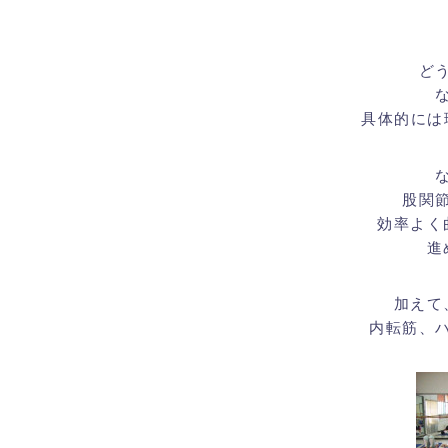
ど
具体的には
股関
効率よく
進
加えて
内転筋、