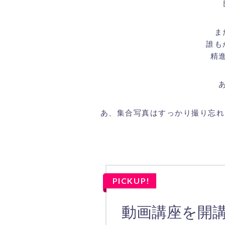
ま
誰も
精
あ、集合写真はすっかり撮り忘れ
PICKUP!
動画講座を開