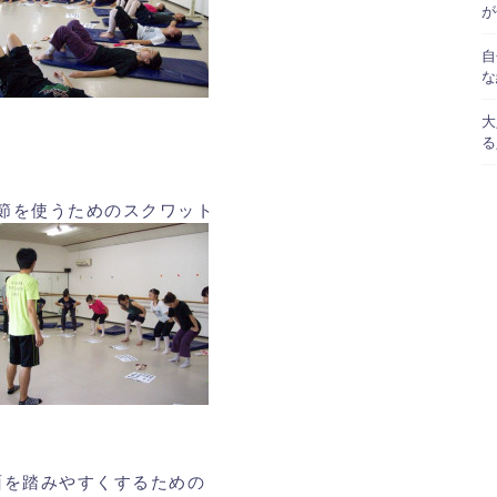
が
自
な
大
る
節を使うためのスクワット
面を踏みやすくするための