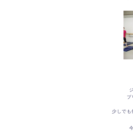
プ
少しでも