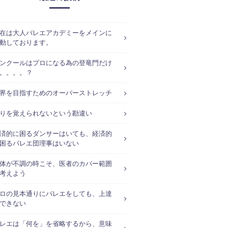
在は大人バレエアカデミーをメインに
動しております。
ンクールはプロになる為の登竜門だけ
。。。。？
界を目指すためのオーバーストレッチ
りを覚えられないという勘違い
済的に困るダンサーはいても、経済的
困るバレエ団理事はいない
体が不調の時こそ、医者のカバー範囲
考えよう
ロの見本通りにバレエをしても、上達
できない
レエは「何を」を省略するから、意味