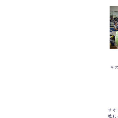
そ
オオ
教わ