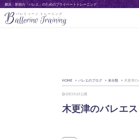
横浜・新宿の「バレエ」のためのプライベートトレーニング
B
バレリィーノ トレーニング
allerino Training
HOME
>
バレエのブログ
>
未分類
>
2015.9.23
公開
木更津のバレエス