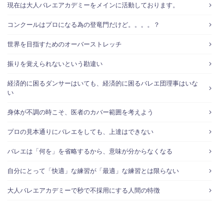
現在は大人バレエアカデミーをメインに活動しております。
コンクールはプロになる為の登竜門だけど。。。。？
世界を目指すためのオーバーストレッチ
振りを覚えられないという勘違い
経済的に困るダンサーはいても、経済的に困るバレエ団理事はいな
い
身体が不調の時こそ、医者のカバー範囲を考えよう
プロの見本通りにバレエをしても、上達はできない
バレエは「何を」を省略するから、意味が分からなくなる
自分にとって「快適」な練習が「最適」な練習とは限らない
大人バレエアカデミーで秒で不採用にする人間の特徴