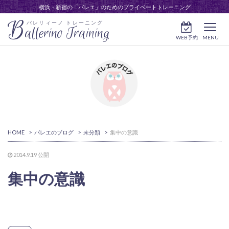
横浜・新宿の「バレエ」のためのプライベートトレーニング
B
バレリィーノ トレーニング
allerino Training
WEB予約
MENU
HOME
>
バレエのブログ
>
未分類
>
集中の意識
2014.9.19
公開
集中の意識