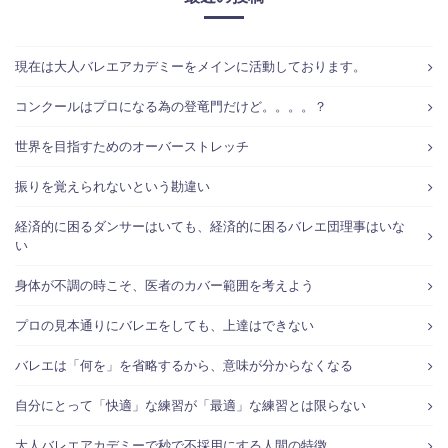
現在は大人バレエアカデミーをメインに活動しております。
コンクールはプロになる為の登竜門だけど。。。。？
世界を目指すためのオーバーストレッチ
振りを覚えられないという勘違い
経済的に困るダンサーはいても、経済的に困るバレエ団理事はいな
い
身体が不調の時こそ、医者のカバー範囲を考えよう
プロの見本通りにバレエをしても、上達はできない
バレエは「何を」を省略するから、意味が分からなくなる
自分にとって「快適」な練習が「最適」な練習とは限らない
大人バレエアカデミーで秒で不採用にする人間の特徴