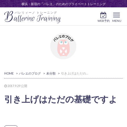
横浜・新宿の「バレエ」のためのプライベートトレーニング
B
バレリィーノ トレーニング
allerino Training
WEB予約
MENU
HOME
>
バレエのブログ
>
未分類
>
引き上げはただの基礎ですよ
2017.9.29
公開
引き上げはただの基礎ですよ