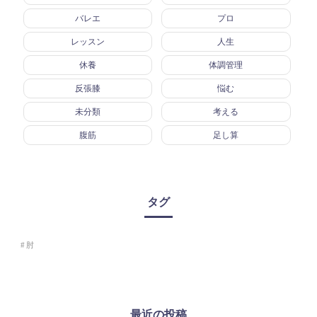
バレエ
プロ
レッスン
人生
休養
体調管理
反張膝
悩む
未分類
考える
腹筋
足し算
タグ
肘
最近の投稿