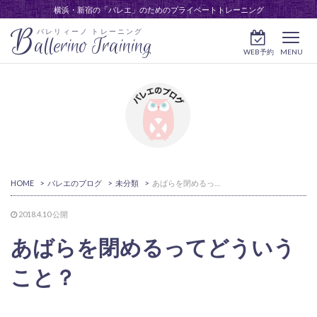
横浜・新宿の「バレエ」のためのプライベートトレーニング
B
バレリィーノ トレーニング
allerino Training
WEB予約
MENU
HOME
>
バレエのブログ
>
未分類
>
あばらを閉めるってどういうこと？
2018.4.10
公開
あばらを閉めるってどういう
こと？