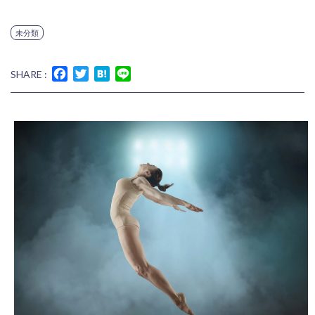
未分類
Facebook
Twitter
Hatena
Line
SHARE :