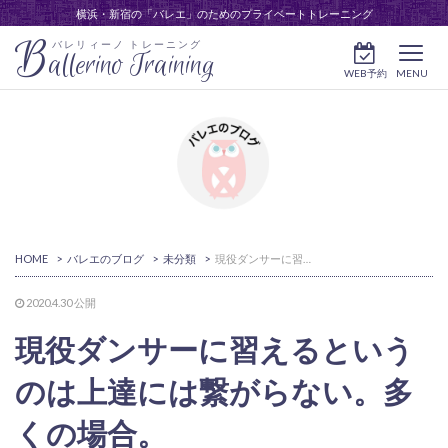
横浜・新宿の「バレエ」のためのプライベートトレーニング
B
バレリィーノ トレーニング
allerino Training
WEB予約
MENU
HOME
>
バレエのブログ
>
未分類
>
現役ダンサーに習えるというのは上達には繋がらない。多くの場合。
2020.4.30
公開
現役ダンサーに習えるという
のは上達には繋がらない。多
くの場合。