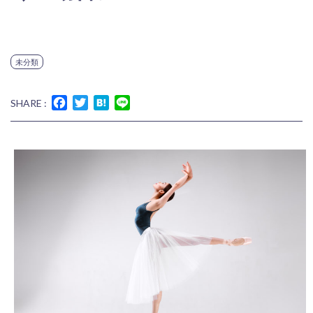
未分類
Facebook
Twitter
Hatena
Line
SHARE :