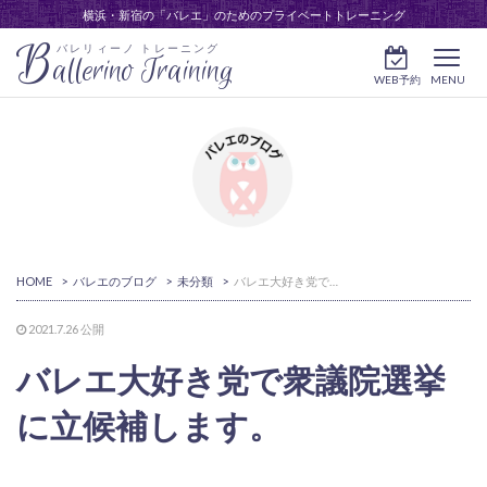
横浜・新宿の「バレエ」のためのプライベートトレーニング
B
バレリィーノ トレーニング
allerino Training
WEB予約
MENU
HOME
>
バレエのブログ
>
未分類
>
バレエ大好き党で衆議院選挙に立候補します。
2021.7.26
公開
バレエ大好き党で衆議院選挙
に立候補します。