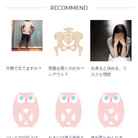
RECOMMEND
片脚で立てますか？
骨盤を開くのがター
出来ると決める、リ
ンアウト？
スクと理想
バレエでの引上げ
たまには違う先生も
体が柔らかくなる