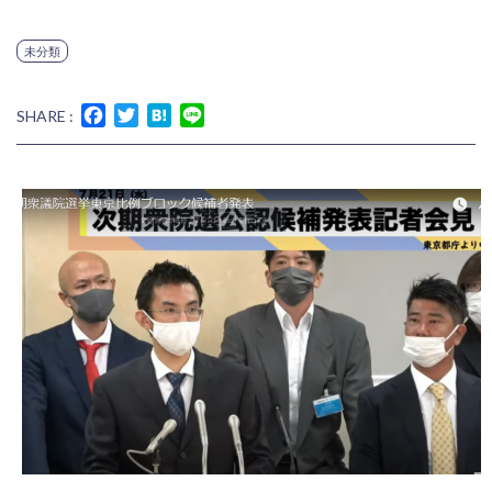
未分類
Facebook
Twitter
Hatena
Line
SHARE :