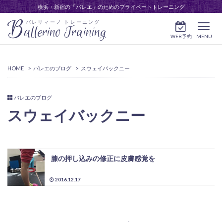
横浜・新宿の「バレエ」のためのプライベートトレーニング
B
バレリィーノ トレーニング
allerino Training
WEB予約
MENU
HOME
>
バレエのブログ
>
スウェイバックニー
バレエのブログ
スウェイバックニー
膝の押し込みの修正に皮膚感覚を
2016.12.17