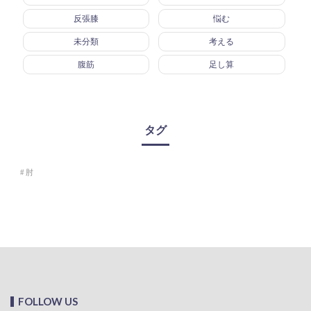
反張膝
悩む
未分類
考える
腹筋
足し算
タグ
肘
FOLLOW US