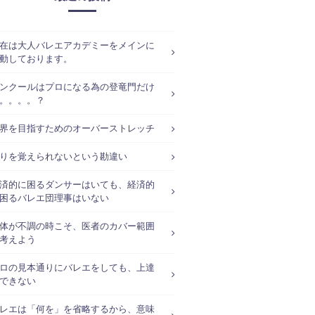
在は大人バレエアカデミーをメインに
動しております。
ンクールはプロになる為の登竜門だけ
。。。。？
界を目指すためのオーバーストレッチ
りを覚えられないという勘違い
済的に困るダンサーはいても、経済的
困るバレエ団理事はいない
体が不調の時こそ、医者のカバー範囲
考えよう
ロの見本通りにバレエをしても、上達
できない
レエは「何を」を省略するから、意味