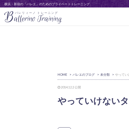
横浜・新宿の「バレエ」のためのプライベートトレーニング
B
バレリィーノ トレーニング
allerino Training
HOME
>
バレエのブログ
>
未分類
>
2014.12.2
公開
やっていけないタ