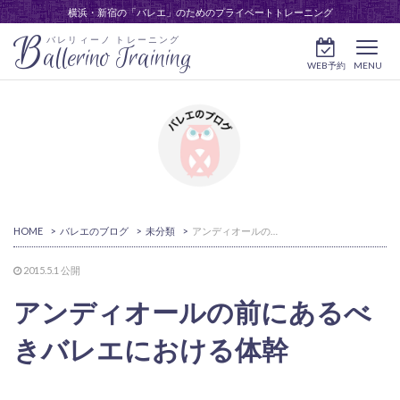
横浜・新宿の「バレエ」のためのプライベートトレーニング
B
バレリィーノ トレーニング
allerino Training
WEB予約
MENU
HOME
>
バレエのブログ
>
未分類
>
アンディオールの前にあるべきバレエにおける体幹
2015.5.1
公開
アンディオールの前にあるべ
きバレエにおける体幹