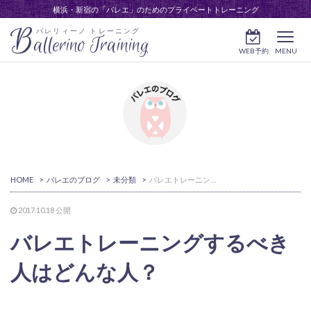
横浜・新宿の「バレエ」のためのプライベートトレーニング
B
バレリィーノ トレーニング
allerino Training
WEB予約
MENU
HOME
>
バレエのブログ
>
未分類
>
バレエトレーニングするべき人はどんな人？
2017.10.18
公開
バレエトレーニングするべき
人はどんな人？