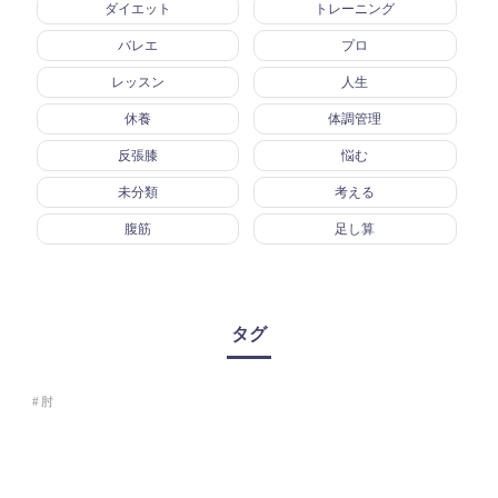
ダイエット
トレーニング
バレエ
プロ
レッスン
人生
休養
体調管理
反張膝
悩む
未分類
考える
腹筋
足し算
タグ
肘