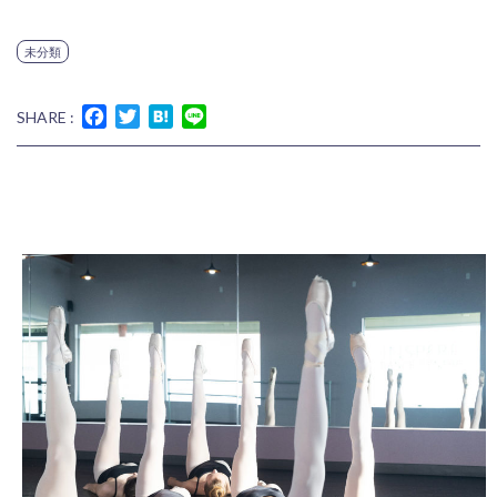
未分類
Facebook
Twitter
Hatena
Line
SHARE :