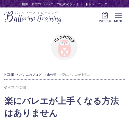
横浜・新宿の「バレエ」のためのプライベートトレーニング
B
バレリィーノ トレーニング
allerino Training
WEB予約
MENU
HOME
>
バレエのブログ
>
未分類
>
楽にバレエが上手くなる方法はありません
2021.7.3
公開
楽にバレエが上手くなる方法
はありません