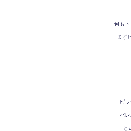
何もト
まず
ピラ
バレ
と