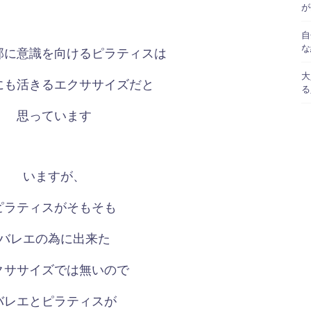
が
自
な
部に意識を向けるピラティスは
大
にも活きるエクササイズだと
る
思っています
いますが、
ピラティスがそもそも
バレエの為に出来た
クササイズでは無いので
バレエとピラティスが