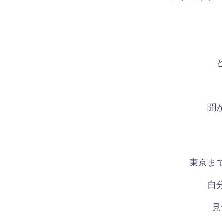
聞
東京ま
自
見