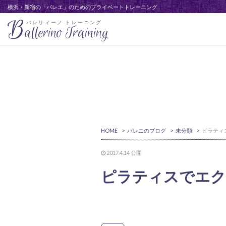
横浜・新宿の「バレエ」のためのプライベートトレーニング
B
バレリィーノ トレーニング
allerino Training
HOME
>
バレエのブログ
>
未分類
>
2017.4.14
公開
ピラティスでエク