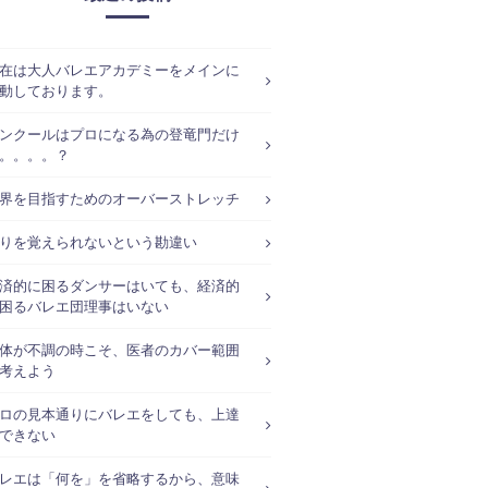
在は大人バレエアカデミーをメインに
動しております。
ンクールはプロになる為の登竜門だけ
。。。。？
界を目指すためのオーバーストレッチ
りを覚えられないという勘違い
済的に困るダンサーはいても、経済的
困るバレエ団理事はいない
体が不調の時こそ、医者のカバー範囲
考えよう
ロの見本通りにバレエをしても、上達
できない
レエは「何を」を省略するから、意味