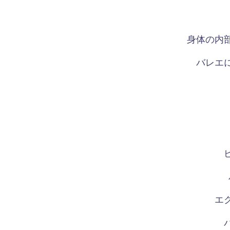
身体の内
バレエ
エ