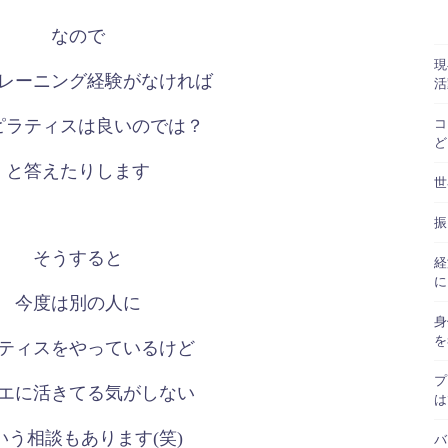
なので
現
レーニング経験がなければ
活
コ
ピラティスは良いのでは？
ど
と答えたりします
世
振
そうすると
経
に
今度は別の人に
身
を
ティスをやっているけど
プ
エに活きてる気がしない
は
いう相談もあります(笑)
バ