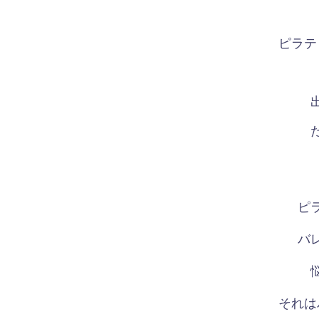
ピラテ
ピ
バ
それは