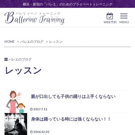
横浜・新宿の「バレエ」のためのプライベートトレーニング
B
バレリィーノ トレーニング
allerino Training
WEB予約
MENU
HOME
>
バレエのブログ
>
レッスン
バレエのブログ
レッスン
親が口出しても子供の踊りは上手くならない
2017.7.11
身体は踊っている時には強くならない！！
2016.12.20