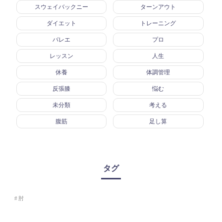
スウェイバックニー
ターンアウト
ダイエット
トレーニング
バレエ
プロ
レッスン
人生
休養
体調管理
反張膝
悩む
未分類
考える
腹筋
足し算
タグ
肘