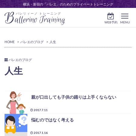
横浜・新宿の「バレエ」のためのプライベートトレーニング
B
バレリィーノ トレーニング
allerino Training
WEB予約
MENU
HOME
>
バレエのブログ
>
人生
バレエのブログ
人生
親が口出しても子供の踊りは上手くならない
2017.7.11
悩むのではなく考える
2017.1.16