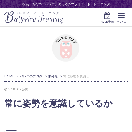
横浜・新宿の「バレエ」のためのプライベートトレーニング
B
バレリィーノ トレーニング
allerino Training
WEB予約
MENU
HOME
>
バレエのブログ
>
未分類
>
常に姿勢を意識しているか
2018.10.7
公開
常に姿勢を意識しているか