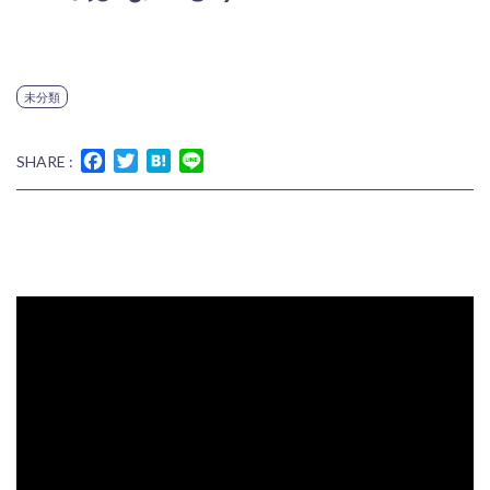
未分類
Facebook
Twitter
Hatena
Line
SHARE :