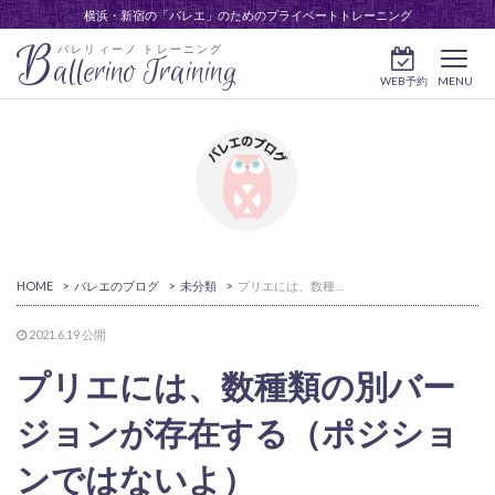
横浜・新宿の「バレエ」のためのプライベートトレーニング
B
バレリィーノ トレーニング
allerino Training
WEB予約
MENU
HOME
>
バレエのブログ
>
未分類
>
プリエには、数種類の別バージョンが存在する（ポジションではないよ）
2021.6.19
公開
プリエには、数種類の別バー
ジョンが存在する（ポジショ
ンではないよ）