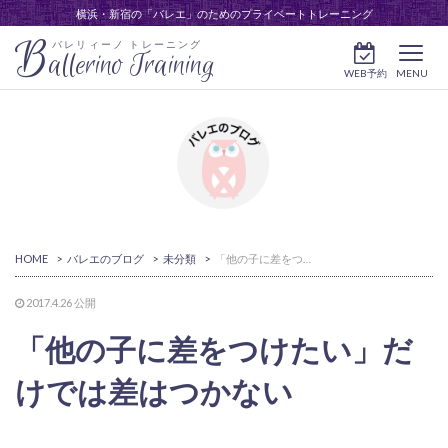
横浜・新宿の「バレエ」のためのプライベートトレーニング
B
バレリィーノ トレーニング
allerino Training
WEB予約
MENU
HOME
>
バレエのブログ
>
未分類
>
「他の子に差をつけたい」だけでは差はつかない
2017.4.26
公開
「他の子に差をつけたい」だ
けでは差はつかない