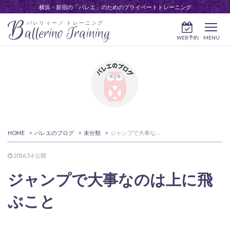
横浜・新宿の「バレエ」のためのプライベートトレーニング
B
バレリィーノ トレーニング
allerino Training
WEB予約
MENU
HOME
>
バレエのブログ
>
未分類
>
ジャンプで大事なのは上に飛ぶこと
2016.5.6
公開
ジャンプで大事なのは上に飛
ぶこと