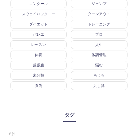
コンクール
ジャンプ
スウェイバックニー
ターンアウト
ダイエット
トレーニング
バレエ
プロ
レッスン
人生
休養
体調管理
反張膝
悩む
未分類
考える
腹筋
足し算
タグ
肘