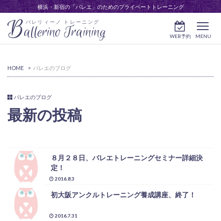
横浜・新宿の「バレエ」のためのプライベートトレーニング
B
バレリィーノ トレーニング
allerino Training
WEB予約
MENU
HOME
>
バレエのブログ
バレエのブログ
最新の投稿
８月２８日、バレエトレーニングセミナー詳細決
定！
2016.8.3
初大阪アンクルトレーニング養成講座、終了！
2016.7.31